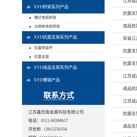
江苏成
XYD桥架系列产品
抗震支
槽式电缆桥架
成品抗
大跨距电缆桥架
XYD抗震支架系列产品
安装江
抗震转接件
抗震支
抗震支架
抗震支
XYD成品支架系列产品
江苏成
XYD槽钢产品
成品抗
联系方式
江苏成
江苏鑫优盾金属科技有限公司
抗震支
电话：0512-69388657
成品支
洪世彬: 13815256358