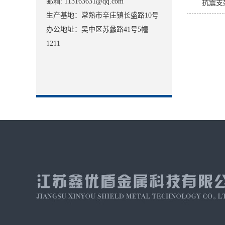
邮箱: 113163631@qq.com
抗震支
生产基地：常熟市辛庄镇长盛路10号
办公地址：吴中区苏蠡路41号5幢
1211